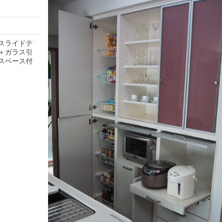
スライドテ
＋ガラス引
スペース付