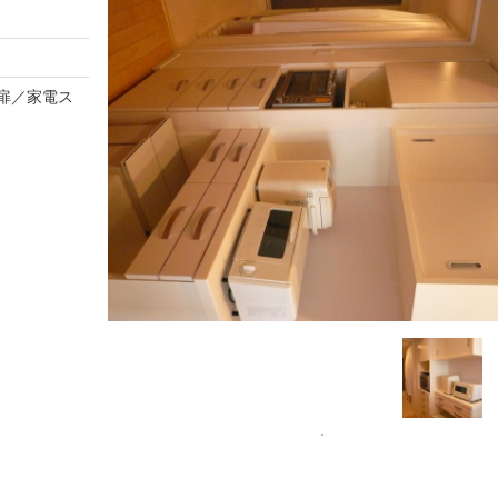
扉／家電ス